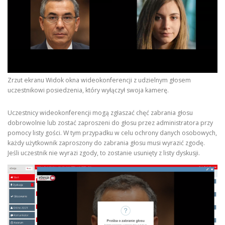
Zrzut ekranu Widok okna wideokonferencji z udzielnym głosem
uczestnikowi posiedzenia, który wyłączył swoja kamerę.
Uczestnicy wideokonferencji mogą zgłaszać chęć zabrania głosu
dobrowolnie lub zostać zaproszeni do głosu przez administratora przy
pomocy listy gości. W tym przypadku w celu ochrony danych osobowych,
każdy użytkownik zaproszony do zabrania głosu musi wyrazić zgodę.
Jeśli uczestnik nie wyrazi zgody, to zostanie usunięty z listy dyskusji.