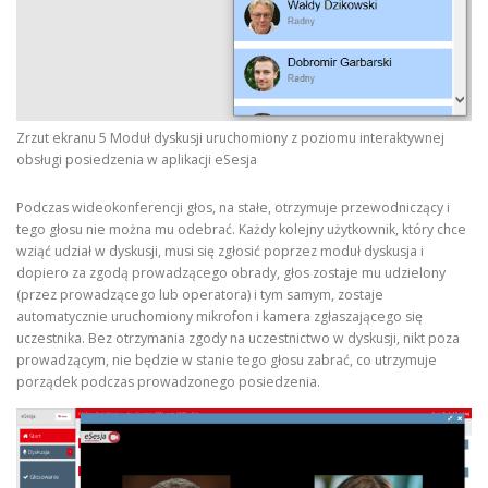
Zrzut ekranu 5 Moduł dyskusji uruchomiony z poziomu interaktywnej
obsługi posiedzenia w aplikacji eSesja
Podczas wideokonferencji głos, na stałe, otrzymuje przewodniczący i
tego głosu nie można mu odebrać. Każdy kolejny użytkownik, który chce
wziąć udział w dyskusji, musi się zgłosić poprzez moduł dyskusja i
dopiero za zgodą prowadzącego obrady, głos zostaje mu udzielony
(przez prowadzącego lub operatora) i tym samym, zostaje
automatycznie uruchomiony mikrofon i kamera zgłaszającego się
uczestnika. Bez otrzymania zgody na uczestnictwo w dyskusji, nikt poza
prowadzącym, nie będzie w stanie tego głosu zabrać, co utrzymuje
porządek podczas prowadzonego posiedzenia.