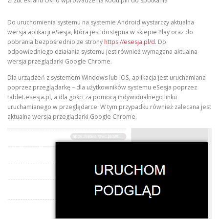
Zrzut ekranu Okno wprowadzenia kodu pin do spotkania
Do uruchomienia systemu na systemie Android wystarczy aktualna
wersja aplikacji eSesja, która jest dostępna w sklepie Play oraz do
pobrania bezpośrednio ze strony
https://esesja.pl/d
. Do
odpowiedniego działania systemu jest również wymagana aktualna
wersja przeglądarki Google Chrome.
Dla urządzeń z systemem Windows lub IOS, aplikacja jest uruchamiana
poprzez przeglądarkę – dla użytkowników systemu eSesja poprzez
tablet.esesja.pl, a dla gości za pomocą indywidualnego linku
uruchamianego w przeglądarce. W tym przypadku również zalecana jest
aktualna wersja przeglądarki Google Chrome.