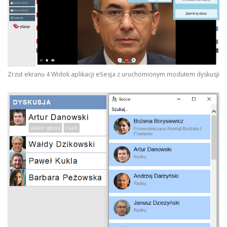
Zrzut ekranu 4 Widok aplikacji eSesja z uruchomionym modułem dyskusji