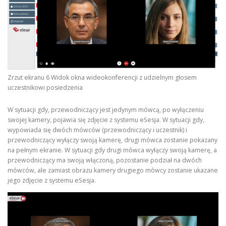
Zrzut ekranu 6 Widok okna wideokonferencji z udzielnym głosem
uczestnikowi posiedzenia
W sytuacji gdy, przewodniczący jest jedynym mówcą, po wyłączeniu
swojej kamery, pojawia się zdjęcie z systemu eSesja. W sytuacji gdy,
wypowiada się dwóch mówców (przewodniczący i uczestnik) i
przewodniczący wyłączy swoją kamerę, drugi mówca zostanie pokazany
na pełnym ekranie. W sytuacji gdy drugi mówca wyłączy swoją kamerę, a
przewodniczący ma swoją włączoną, pozostanie podział na dwóch
mówców, ale zamiast obrazu kamery drugiego mówcy zostanie ukazane
jego zdjęcie z systemu eSesja.